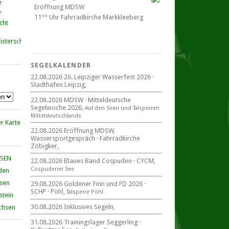
Eröffnung MDSW
11°° Uhr Fahrrad­kirche Markkleeberg
cht
Blaues Band Cospudener See
SEGELKALENDER
22.08.2026 26. Leipziger Wasserfest 2026 ·
Stadthafen Leipzig,
22. August 2026
beim CYCM
22.08.2026 MDSW · Mitteldeutsche
für alle Segler am See
Segelwoche 2026,
Auf den Seen und Tal­sperren
Mitteldeutsche Segelwoche
Mittel­deut­sch­lands
22. – 30. August 2026 in Sachsen ·
Thüringen · Sachsen Anhalt
22.08.2026 Eröffnung MDSW,
Wassersportgespräch · Fahrradkirche
Zöbigker,
HSEN
22.08.2026 Blaues Band Cospuden · CYCM,
Cospudener See
den
Goldener Finn und FD 2026
29. – 30. August 2026
hsen
29.08.2026 Goldener Finn und FD 2026 ·
SCHP · Pöhl,
beim SCHP auf der Talsperre Pöhl
Talsperre Pöhl
stein
30.08.2026 Inklusives Segeln,
chsen
31.08.2026 Trainingslager Seggerling ·