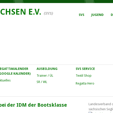
CHSEN E.V.
(SVS)
SVS
JUGEND
D
EGATTAKALENDER
AUSBILDUNG
SVS SERVICE
GOOGLE KALENDER)
Trainer / ÜL
Textil Shop
ktuelles
SR / WL
Regatta Hero
bei der IDM der Bootsklasse
Landesverband 
sächsischen Segl