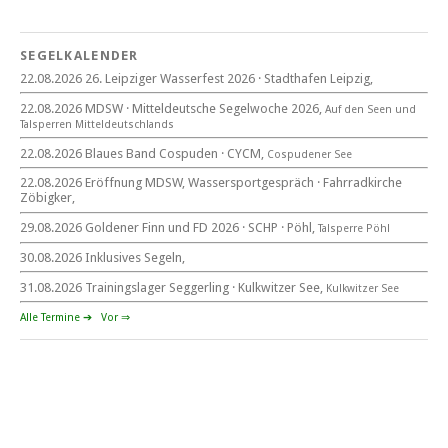
18. Wassersportgespräch
22. August 2026
SEGELKALENDER
Eröffnung MDSW
22.08.2026 26. Leipziger Wasserfest 2026 · Stadthafen Leipzig,
11°° Uhr Fahrrad­kirche Markkleeberg
22.08.2026 MDSW · Mitteldeutsche Segelwoche 2026,
Auf den Seen und
Tal­sperren Mittel­deut­sch­lands
Blaues Band Cospudener See
22.08.2026 Blaues Band Cospuden · CYCM,
Cospudener See
22.08.2026 Eröffnung MDSW, Wassersportgespräch · Fahrradkirche
Zöbigker,
22. August 2026
29.08.2026 Goldener Finn und FD 2026 · SCHP · Pöhl,
Talsperre Pöhl
beim CYCM
für alle Segler am See
30.08.2026 Inklusives Segeln,
Mitteldeutsche Segelwoche
22. – 30. August 2026 in Sachsen · Thüringen · Sachsen Anhalt
31.08.2026 Trainingslager Seggerling · Kulkwitzer See,
Kulkwitzer See
Alle Termine ➔
Vor ⇒
Goldener Finn und FD 2026
29. – 30. August 2026
beim SCHP auf der Talsperre Pöhl