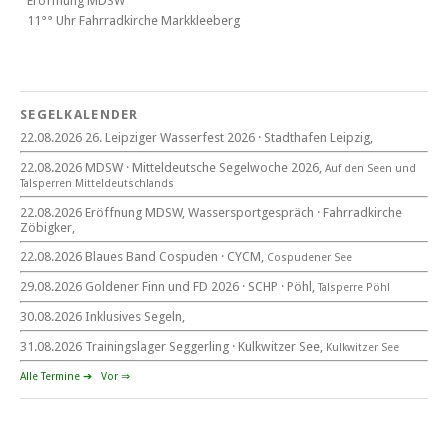
Eröffnung MDSW
11°° Uhr Fahrrad­kirche Markkleeberg
Blaues Band Cospudener See
SEGELKALENDER
22.08.2026 26. Leipziger Wasserfest 2026 · Stadthafen Leipzig,
22. August 2026
22.08.2026 MDSW · Mitteldeutsche Segelwoche 2026,
Auf den Seen und
beim CYCM
Tal­sperren Mittel­deut­sch­lands
für alle Segler am See
Mitteldeutsche Segelwoche
22.08.2026 Eröffnung MDSW, Wassersportgespräch · Fahrradkirche
22. – 30. August 2026 in Sachsen · Thüringen · Sachsen Anhalt
Zöbigker,
22.08.2026 Blaues Band Cospuden · CYCM,
Cospudener See
29.08.2026 Goldener Finn und FD 2026 · SCHP · Pöhl,
Talsperre Pöhl
30.08.2026 Inklusives Segeln,
Goldener Finn und FD 2026
29. – 30. August 2026
31.08.2026 Trainingslager Seggerling · Kulkwitzer See,
Kulkwitzer See
beim SCHP auf der Talsperre Pöhl
Alle Termine ➔
Vor ⇒
53. EXPOVITA Regatta •
5. – 6.9.2026