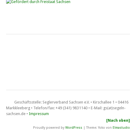
Saisonfinale Cospuden • Ixylon und FD
10. – 11. Oktober 2026 beim CYCM
Schluchtenpreis der O-Jollen
6. – 7. Juni 2026 auf der Talsperre Pöhl bei der Segel­sport­­­ge­mein­
schaft Reichen­bach (SSGR)
Landesmeisterschaft FD • Pöhl
Sachsenmeisterschaft der Flying Dutchman vom 13. bis 14. Juni
2026 auf der Talsperre Pöhl.
Geschäftsstelle: Seglerverband Sachsen e.V. • Kirschallee 1 • 04416
Markkleeberg • Telefon/fax: +49 (341) 9831140 • E-Mail: gs(at)segeln-
sachsen.de •
Impressum
Berzi-Clubregatta • 13. – 14. Juni 2026
[Nach oben]
Segelstützpunkt Blaue Lagune am Berzdorfer See
Proudly powered by
WordPress
|
Theme: Yoko von
Elmastudio