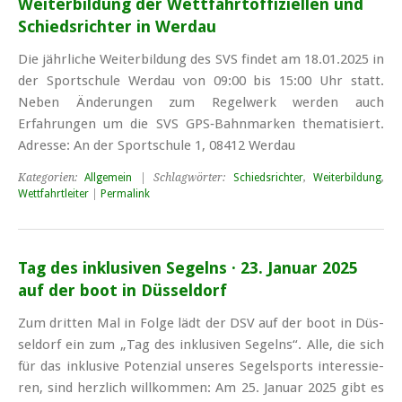
Weiterbildung der Wett­fahrt­offiziellen und
Schieds­richter in Werdau
Die jährliche Weiterbildung des SVS findet am 18.01.2025 in
der Sportschule Werdau von 09:00 bis 15:00 Uhr statt.
Neben Änderungen zum Regelwerk werden auch
Erfahrungen um die SVS GPS‑Bahnmarken thematisiert.
Adresse: An der Sportschule 1, 08412 Werdau
Kategorien:
Allgemein
| Schlagwörter:
Schiedsrichter
,
Weiterbildung
,
Wettfahrtleiter
|
Permalink
Tag des inklusiven Segelns · 23. Januar 2025
auf der boot in Düssel­dorf
Zum drit­ten Mal in Fol­ge lädt der DSV auf der boot in Düs­
sel­dorf ein zum „Tag des in­klu­si­ven Se­gelns“. Al­le, die sich
für das in­klu­si­ve Po­ten­zi­al un­se­res Se­gel­sports in­ter­es­sie­
ren, sind herz­lich will­kom­men: Am 25. Ja­nu­ar 2025 gibt es