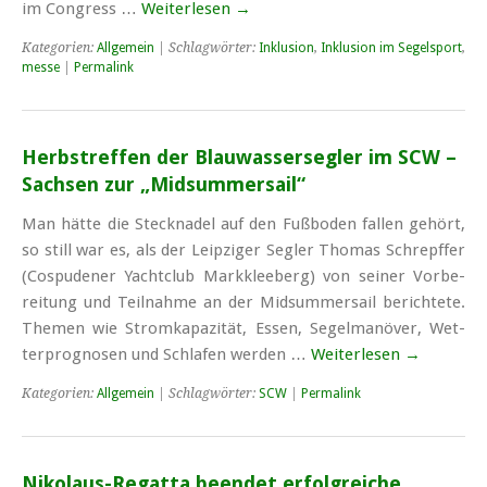
im Con­gress …
Weiterlesen
→
Kategorien:
Allgemein
| Schlagwörter:
Inklusion
,
Inklusion im Segelsport
,
messe
|
Permalink
Herbstreffen der Blauwassersegler im SCW –
Sachsen zur „Midsummersail“
Man hät­te die Steck­na­del auf den Fuß­bo­den fal­len ge­hört,
so still war es, als der Leip­zi­ger Seg­ler Tho­mas Schre­pffer
(Cospu­de­ner Yacht­club Mark­klee­berg) von sei­ner Vor­be­
rei­tung und Teil­nah­me an der Mid­sum­mer­sail be­rich­te­te.
The­men wie Strom­ka­pa­zi­tät, Es­sen, Se­gel­ma­nö­ver, Wet­
ter­pro­gno­sen und Schla­fen wer­den …
Weiterlesen
→
Kategorien:
Allgemein
| Schlagwörter:
SCW
|
Permalink
Nikolaus-Regatta beendet erfolgreiche