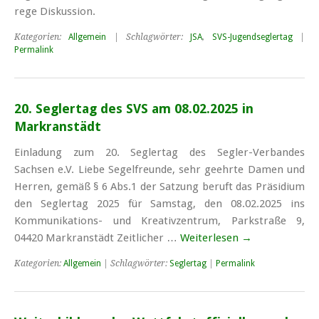
re­ge Dis­kus­si­on.
Kategorien:
Allgemein
| Schlagwörter:
JSA
,
SVS-Jugendseglertag
|
Permalink
20. Seglertag des SVS am 08.02.2025 in
Markranstädt
Einladung zum 20. Seglertag des Segler-Verbandes
Sachsen e.V. Liebe Segelfreunde, sehr geehrte Damen und
Herren, gemäß § 6 Abs.1 der Satzung beruft das Präsidium
den Seglertag 2025 für Samstag, den 08.02.2025 ins
Kommunikations- und Kreativzentrum, Parkstraße 9,
04420 Markranstädt Zeitlicher …
Weiterlesen
→
Kategorien:
Allgemein
| Schlagwörter:
Seglertag
|
Permalink