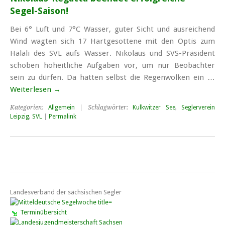
Segel-Saison!
Bei 6° Luft und 7°C Wasser, guter Sicht und aus­reichend
Wind wagten sich 17 Hart­ge­sottene mit den Optis zum
Halali des SVL aufs Wasser. Nikolaus und SVS-Präsident
schoben hoheit­liche Aufgaben vor, um nur Beobachter
sein zu dürfen. Da hatten selbst die Regen­wolken ein …
Weiterlesen
→
Kategorien:
Allgemein
| Schlagwörter:
Kulkwitzer See
,
Seglerverein
Leipzig
,
SVL
|
Permalink
Landesverband der sächsischen Segler
Terminübersicht