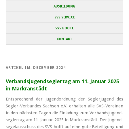
AUSBILDUNG
SVS SERVICE
SVS BOOTE
KONTAKT
ARTIKEL IM:
DEZEMBER 2024
Verbands­jugend­segler­tag am 11. Januar 2025
in Mark­ranstädt
Ent­spre­chend der Ju­gend­ord­nung der Seg­ler­ju­gend des
Seg­ler-Ver­ban­des Sach­sen e.V. er­hal­ten al­le SVS-Ver­ei­nen
in den nächs­ten Ta­gen die Ein­la­dung zum Ver­bands­ju­gend­
seg­ler­tag am 11. Ja­nu­ar 2025 in Mar­kran­städt. Der Ju­gend­
se­gel­aus­schuss des SVS hofft auf ei­ne gu­te Be­tei­li­gung und