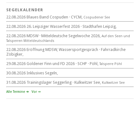
SEGELKALENDER
22.08.2026 Blaues Band Cospuden · CYCM,
Cospudener See
22. August 2026
22.08.2026 26. Leipziger Wasserfest 2026 · Stadthafen Leipzig,
beim CYCM
für alle Segler am See
22.08.2026 MDSW · Mitteldeutsche Segelwoche 2026,
Auf den Seen und
Mitteldeutsche Segelwoche
Tal­sperren Mittel­deut­sch­lands
22. – 30. August 2026 in Sachsen · Thüringen · Sachsen Anhalt
22.08.2026 Eröffnung MDSW, Wassersportgespräch · Fahrradkirche
Zöbigker,
29.08.2026 Goldener Finn und FD 2026 · SCHP · Pöhl,
Talsperre Pöhl
30.08.2026 Inklusives Segeln,
Goldener Finn und FD 2026
29. – 30. August 2026
31.08.2026 Trainingslager Seggerling · Kulkwitzer See,
Kulkwitzer See
beim SCHP auf der Talsperre Pöhl
Alle Termine ➔
Vor ⇒
53. EXPOVITA Regatta •
5. – 6.9.2026
Kulkwitzer See bei Leipzig
German Open Seggerling.
Opti, O\'pen SkiFF, 29er, 420er, Yardstick Jollen