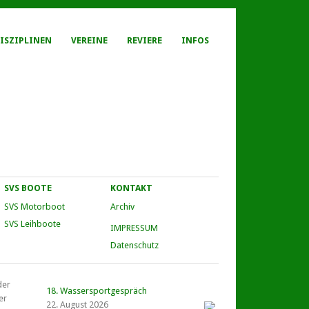
ISZIPLINEN
VEREINE
REVIERE
INFOS
SVS BOOTE
KONTAKT
SVS Motorboot
Archiv
SVS Leihboote
IMPRESSUM
Datenschutz
der
18. Wassersportgespräch
er
22. August 2026