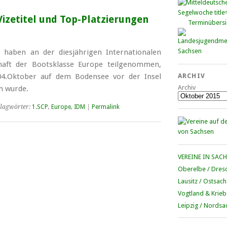
izetitel und Top-Platzierungen
Terminübersi
 haben an der diesjährigen Internationalen
haft der Bootsklasse Europe teilgenommen,
04.Oktober auf dem Bodensee vor der Insel
ARCHIV
Archiv
n wurde.
lagwörter:
1.SCP
,
Europe
,
IDM
|
Permalink
VEREINE IN SAC
Oberelbe / Dres
Lausitz / Ostsac
Vogtland & Krieb
Leipzig / Nordsa