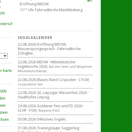
Eröffnung MDSW
11°° Uhr Fahrrad­kirche Markkleeberg
cht
Blaues Band Cospudener See
SEGELKALENDER
22.08.2026 Eröffnung MDSW,
Wassersportgespräch · Fahrradkirche
22. August 2026
Zöbigker,
beim CYCM
für alle Segler am See
22.08.2026 MDSW · Mitteldeutsche
Mitteldeutsche Segelwoche
Segelwoche 2026,
Auf den Seen und Tal­sperren
22. – 30. August 2026 in Sachsen ·
Mittel­deut­sch­lands
Thüringen · Sachsen Anhalt
22.08.2026 Blaues Band Cospuden · CYCM,
Cospudener See
HSEN
22.08.2026 26. Leipziger Wasserfest 2026 ·
Stadthafen Leipzig,
den
Goldener Finn und FD 2026
29. – 30. August 2026
hsen
29.08.2026 Goldener Finn und FD 2026 ·
SCHP · Pöhl,
beim SCHP auf der Talsperre Pöhl
Talsperre Pöhl
stein
30.08.2026 Inklusives Segeln,
chsen
31.08.2026 Trainingslager Seggerling ·