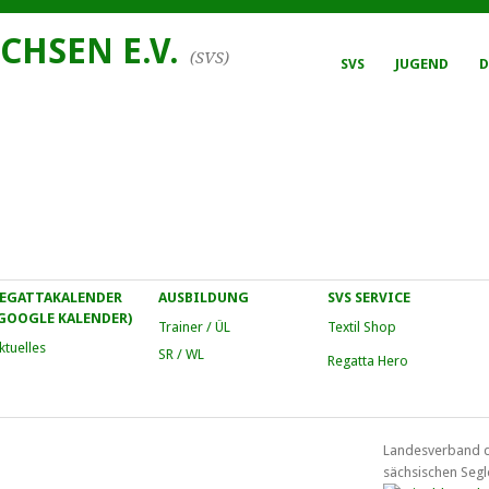
CHSEN E.V.
(SVS)
SVS
JUGEND
D
EGATTAKALENDER
AUSBILDUNG
SVS SERVICE
GOOGLE KALENDER)
Trainer / ÜL
Textil Shop
ktuelles
SR / WL
Regatta Hero
Landesverband 
sächsischen Segl