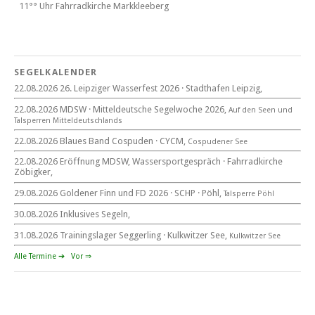
11°° Uhr Fahrrad­kirche Markkleeberg
Blaues Band Cospudener See
SEGELKALENDER
22.08.2026 26. Leipziger Wasserfest 2026 · Stadthafen Leipzig,
22. August 2026
22.08.2026 MDSW · Mitteldeutsche Segelwoche 2026,
Auf den Seen und
beim CYCM
Tal­sperren Mittel­deut­sch­lands
für alle Segler am See
Mitteldeutsche Segelwoche
22.08.2026 Blaues Band Cospuden · CYCM,
Cospudener See
22. – 30. August 2026 in Sachsen · Thüringen · Sachsen Anhalt
22.08.2026 Eröffnung MDSW, Wassersportgespräch · Fahrradkirche
Zöbigker,
29.08.2026 Goldener Finn und FD 2026 · SCHP · Pöhl,
Talsperre Pöhl
30.08.2026 Inklusives Segeln,
Goldener Finn und FD 2026
29. – 30. August 2026
31.08.2026 Trainingslager Seggerling · Kulkwitzer See,
Kulkwitzer See
beim SCHP auf der Talsperre Pöhl
Alle Termine ➔
Vor ⇒
53. EXPOVITA Regatta •
5. – 6.9.2026