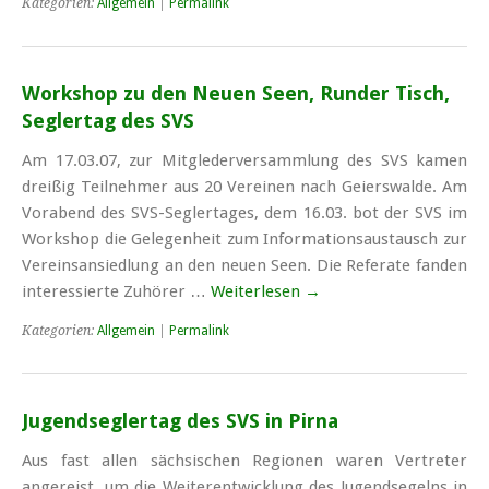
Kategorien:
Allgemein
|
Permalink
Workshop zu den Neuen Seen, Runder Tisch,
Seglertag des SVS
Am 17.03.07, zur Mitglederversammlung des SVS kamen
dreißig Teilnehmer aus 20 Vereinen nach Geierswalde. Am
Vorabend des SVS-Seglertages, dem 16.03. bot der SVS im
Workshop die Gelegenheit zum Informations­austausch zur
Vereins­ansiedlung an den neuen Seen. Die Referate fanden
interessierte Zuhörer …
Weiterlesen
→
Kategorien:
Allgemein
|
Permalink
Jugendseglertag des SVS in Pirna
Aus fast allen sächsischen Regionen waren Vertreter
angereist, um die Weiterentwicklung des Jugendsegelns in