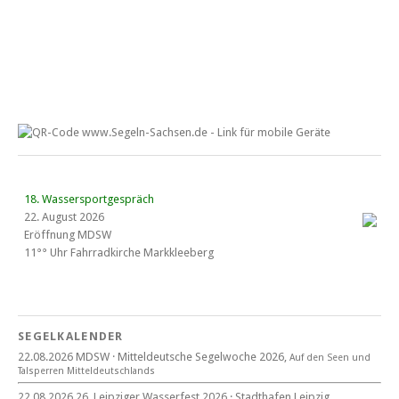
18. Wassersportgespräch
22. August 2026
Eröffnung MDSW
11°° Uhr Fahrrad­kirche Markkleeberg
Blaues Band Cospudener See
SEGELKALENDER
22.08.2026 MDSW · Mitteldeutsche Segelwoche 2026,
Auf den Seen und
22. August 2026
Tal­sperren Mittel­deut­sch­lands
beim CYCM
22.08.2026 26. Leipziger Wasserfest 2026 · Stadthafen Leipzig,