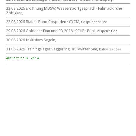
für alle Segler am See
Mitteldeutsche Segelwoche
22.08.2026 Eröffnung MDSW, Wassersportgespräch · Fahrradkirche
22. – 30. August 2026 in Sachsen · Thüringen · Sachsen Anhalt
Zöbigker,
22.08.2026 Blaues Band Cospuden · CYCM,
Cospudener See
29.08.2026 Goldener Finn und FD 2026 · SCHP · Pöhl,
Talsperre Pöhl
30.08.2026 Inklusives Segeln,
Goldener Finn und FD 2026
29. – 30. August 2026
31.08.2026 Trainingslager Seggerling · Kulkwitzer See,
Kulkwitzer See
beim SCHP auf der Talsperre Pöhl
Alle Termine ➔
Vor ⇒
53. EXPOVITA Regatta •
5. – 6.9.2026
Kulkwitzer See bei Leipzig
German Open Seggerling.
Opti, O\'pen SkiFF, 29er, 420er, Yardstick Jollen
Langstreckenregatta & Blaues Band
der Talsperre Pöhl vom
12. – 13. September 2026 beim Segelverein Pöhl „Helmsgrüner
Bucht“