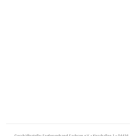
Geschäftsstelle: Seglerverband Sachsen e.V. • Kirschallee 1 • 04416