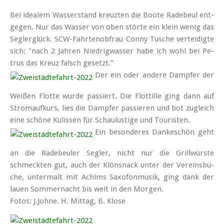
Bei idea­lem Was­ser­stand kreuz­ten die Boo­te Ra­de­beul ent­
ge­gen. Nur das Was­ser von oben stör­te ein klein we­nig das
Seg­ler­glück. SCW-Fahr­ten­ob­frau Con­ny Tu­sche ver­tei­dig­te
sich: "nach 2 Jah­ren Nied­rig­was­ser ha­be ich wohl bei Pe­
trus das Kreuz falsch ge­setzt."
Der ein oder an­de­re Damp­fer der
Wei­ßen Flot­te wur­de pas­siert. Die Flot­til­le ging dann auf
Strom­auf­kurs, lies die Damp­fer pas­sie­ren und bot zu­gleich
ei­ne schö­ne Ku­lis­sen für Schau­lus­ti­ge und Tou­ris­ten.
Ein be­son­de­res Dan­ke­schön geht
an die Ra­de­beu­ler Seg­ler, nicht nur die Grill­würs­te
schmeck­ten gut, auch der Klöns­nack un­ter der Ver­eins­bu­
che, un­ter­malt mit Achims Sa­xo­fon­mu­sik, ging dank der
lau­en Som­mer­nacht bis weit in den Mor­gen.
Fotos: J.Johne. H. Mittag, B. Klose