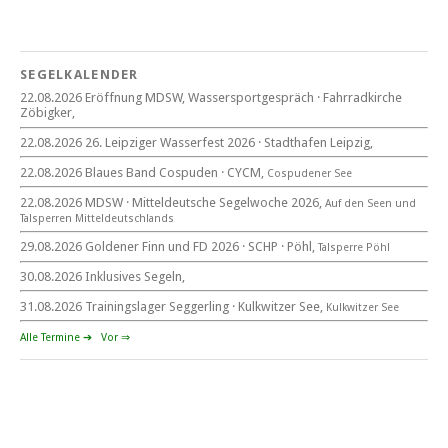
18. Wassersportgespräch
22. August 2026
SEGELKALENDER
Eröffnung MDSW
22.08.2026 Eröffnung MDSW, Wassersportgespräch · Fahrradkirche
11°° Uhr Fahrrad­kirche Markkleeberg
Zöbigker,
22.08.2026 26. Leipziger Wasserfest 2026 · Stadthafen Leipzig,
Blaues Band Cospudener See
22.08.2026 Blaues Band Cospuden · CYCM,
Cospudener See
22.08.2026 MDSW · Mitteldeutsche Segelwoche 2026,
Auf den Seen und
Tal­sperren Mittel­deut­sch­lands
22. August 2026
29.08.2026 Goldener Finn und FD 2026 · SCHP · Pöhl,
Talsperre Pöhl
beim CYCM
für alle Segler am See
30.08.2026 Inklusives Segeln,
Mitteldeutsche Segelwoche
22. – 30. August 2026 in Sachsen · Thüringen · Sachsen Anhalt
31.08.2026 Trainingslager Seggerling · Kulkwitzer See,
Kulkwitzer See
Alle Termine ➔
Vor ⇒
Goldener Finn und FD 2026
29. – 30. August 2026
beim SCHP auf der Talsperre Pöhl