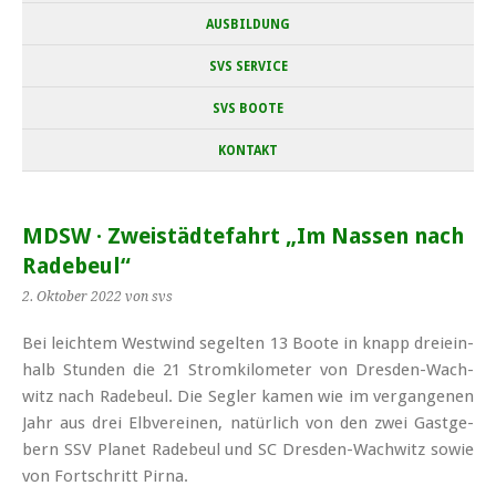
AUSBILDUNG
SVS SERVICE
SVS BOOTE
KONTAKT
MDSW · Zweistädtefahrt „Im Nassen nach
Radebeul“
2. Oktober 2022
von svs
Bei leich­tem West­wind se­gel­ten 13 Boo­te in knapp drei­ein­
halb Stun­den die 21 Strom­ki­lo­me­ter von Dres­den-Wach­
witz nach Ra­de­beul. Die Seg­ler ka­men wie im ver­gan­ge­nen
Jahr aus drei Elb­ver­ei­nen, na­tür­lich von den zwei Gast­ge­
bern SSV Pla­net Ra­de­beul und SC Dres­den-Wach­witz so­wie
von Fort­schritt Pir­na.