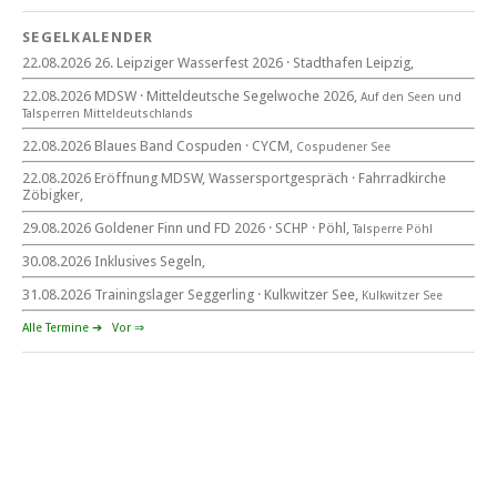
22. August 2026
SEGELKALENDER
Eröffnung MDSW
22.08.2026 26. Leipziger Wasserfest 2026 · Stadthafen Leipzig,
11°° Uhr Fahrrad­kirche Markkleeberg
22.08.2026 MDSW · Mitteldeutsche Segelwoche 2026,
Auf den Seen und
Tal­sperren Mittel­deut­sch­lands
Blaues Band Cospudener See
22.08.2026 Blaues Band Cospuden · CYCM,
Cospudener See
22.08.2026 Eröffnung MDSW, Wassersportgespräch · Fahrradkirche
Zöbigker,
22. August 2026
29.08.2026 Goldener Finn und FD 2026 · SCHP · Pöhl,
Talsperre Pöhl
beim CYCM
für alle Segler am See
30.08.2026 Inklusives Segeln,
Mitteldeutsche Segelwoche
22. – 30. August 2026 in Sachsen · Thüringen · Sachsen Anhalt
31.08.2026 Trainingslager Seggerling · Kulkwitzer See,
Kulkwitzer See
Alle Termine ➔
Vor ⇒
Goldener Finn und FD 2026
29. – 30. August 2026
beim SCHP auf der Talsperre Pöhl