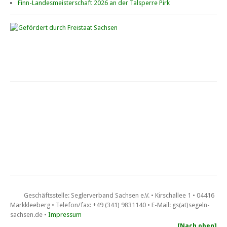
Finn-Landesmeisterschaft 2026 an der Talsperre Pirk
Saisonfinale Cospuden • Ixylon und FD
10. – 11. Oktober 2026 beim CYCM
Schluchtenpreis der O-Jollen
6. – 7. Juni 2026 auf der Talsperre Pöhl bei der Segel­sport­­­ge­mein­
schaft Reichen­bach (SSGR)
Landesmeisterschaft FD • Pöhl
Sachsenmeisterschaft der Flying Dutchman vom 13. bis 14. Juni
2026 auf der Talsperre Pöhl.
Geschäftsstelle: Seglerverband Sachsen e.V. • Kirschallee 1 • 04416
Markkleeberg • Telefon/fax: +49 (341) 9831140 • E-Mail: gs(at)segeln-
sachsen.de •
Impressum
Berzi-Clubregatta • 13. – 14. Juni 2026
[Nach oben]