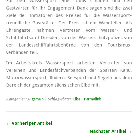
Für den Wassersport eine Lobby schaffen und den
Gastwirten für ihr Engagement Dank sagen sind die zwei
Ziele der Initiatoren des Preises für die Wasser­sport­
freundliche Gaststätte. Der Preis ist ein Wandteller. Als
Ehrengäste nahmen Vertreter vom Wasser- und
Schifffahrtsamt Dresden, von der Wasser­schutzpolizei, von
der Landes­schiff­fahrts­behörde von den Tourismus­
verbänden teil.
Im Arbeitskreis Wassersport arbeiten Vertreter von
Vereinen und Landes­fach­verbänden der Sparten Kanu,
Motorwassersport, Rudern, Seesport und Segeln aus dem
Bereich der gesamten sächsischen Elbe mit.
Kategorien:
Allgemein
| Schlagwörter:
Elbe
|
Permalink
← Vorheriger Artikel
Nächster Artikel →