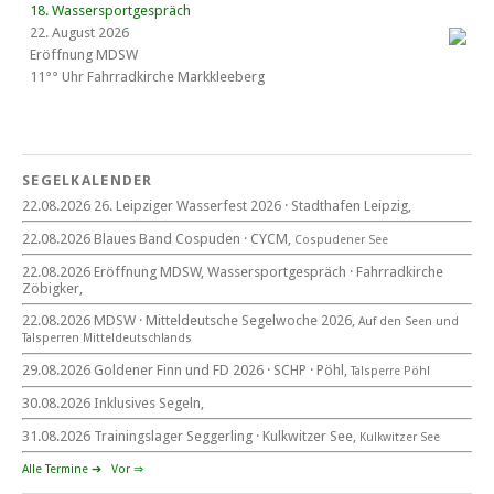
18. Wassersportgespräch
22. August 2026
Eröffnung MDSW
11°° Uhr Fahrrad­kirche Markkleeberg
Blaues Band Cospudener See
SEGELKALENDER
22.08.2026 26. Leipziger Wasserfest 2026 · Stadthafen Leipzig,
22. August 2026
22.08.2026 Blaues Band Cospuden · CYCM,
Cospudener See
beim CYCM
für alle Segler am See
22.08.2026 Eröffnung MDSW, Wassersportgespräch · Fahrradkirche
Mitteldeutsche Segelwoche
Zöbigker,
22. – 30. August 2026 in Sachsen · Thüringen · Sachsen Anhalt
22.08.2026 MDSW · Mitteldeutsche Segelwoche 2026,
Auf den Seen und
Tal­sperren Mittel­deut­sch­lands
29.08.2026 Goldener Finn und FD 2026 · SCHP · Pöhl,
Talsperre Pöhl
30.08.2026 Inklusives Segeln,
Goldener Finn und FD 2026
29. – 30. August 2026
31.08.2026 Trainingslager Seggerling · Kulkwitzer See,
Kulkwitzer See
beim SCHP auf der Talsperre Pöhl
Alle Termine ➔
Vor ⇒